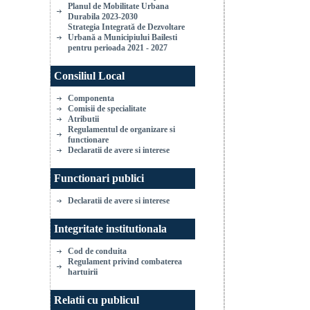
Planul de Mobilitate Urbana
Durabila 2023-2030
Strategia Integrată de Dezvoltare
Urbană a Municipiului Bailesti
pentru perioada 2021 - 2027
Consiliul Local
Componenta
Comisii de specialitate
Atributii
Regulamentul de organizare si
functionare
Declaratii de avere si interese
Functionari publici
Declaratii de avere si interese
Integritate institutionala
Cod de conduita
Regulament privind combaterea
hartuirii
Relatii cu publicul