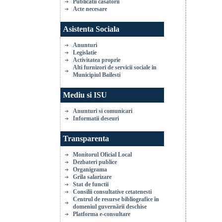
Publicatii casatorii
Acte necesare
Asistenta Sociala
Anunturi
Legislatie
Activitatea proprie
Alti furnizori de servicii sociale in
Municipiul Bailesti
Mediu si ISU
Anunturi si comunicari
Informatii deseuri
Transparenta
Monitorul Oficial Local
Dezbateri publice
Organigrama
Grila salarizare
Stat de functii
Consilii consultative cetatenesti
Centrul de resurse bibliografice în
domeniul guvernării deschise
Platforma e-consultare