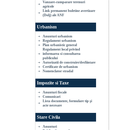
Vanzare-cumparare terenuri
agricole
Link permanent buletine avertizare
(Dolj) ale ANF
Urbanism
Anunturi urbanism
Regulament urbanism
Plan urbanistic general
Regulament local privind
informarea si consultarea
publicului
Autorizatii de construire/desfiintare
Certificate de urbanism
Nomenclator stradal
Impozite si Taxe
Anunturi fiscale
Comunicari
Lista documente, formulare tip şi
acte necesare
Stare Civila
Anunturi