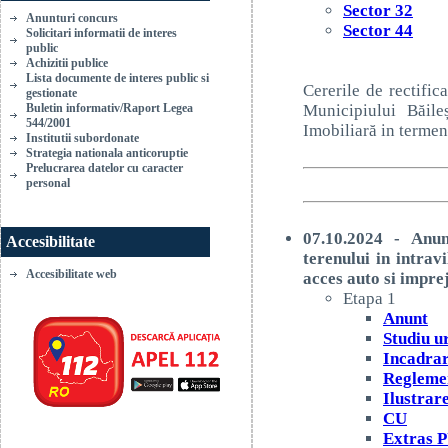
Sector 32
Anunturi concurs
Sector 44
Solicitari informatii de interes
public
Achizitii publice
Lista documente de interes public si
Cererile de rectific
gestionate
Buletin informativ/Raport Legea
Municipiului Băile
544/2001
Imobiliară in termen
Institutii subordonate
Strategia nationala anticoruptie
Prelucrarea datelor cu caracter
personal
07.10.2024 - Anun
Accesibilitate
terenului in intrav
Accesibilitate web
acces auto si impre
Etapa 1
Anunt
Studiu u
Incadra
Regleme
Ilustrar
CU
Extras 