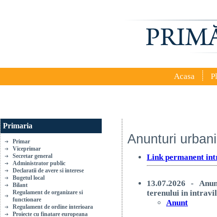
Acasa
P
Primaria
Anunturi urban
Primar
Viceprimar
Secretar general
Link permanent int
Administrator public
Declaratii de avere si interese
Bugetul local
13.07.2026 - Anun
Bilant
terenului in intrav
Regulament de organizare si
functionare
Anunt
Regulament de ordine interioara
Proiecte cu finatare europeana